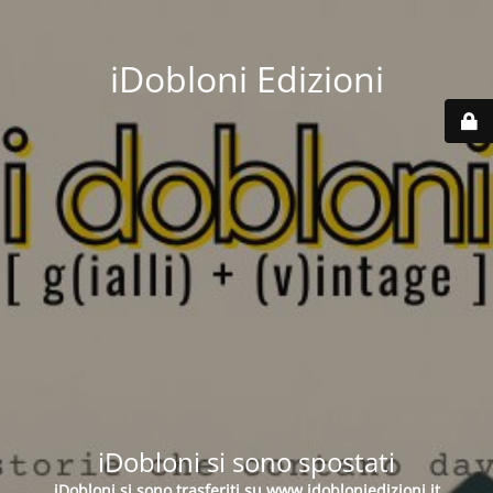
iDobloni Edizioni
iDobloni si sono spostati
iDobloni si sono trasferiti su
www.idobloniedizioni.it