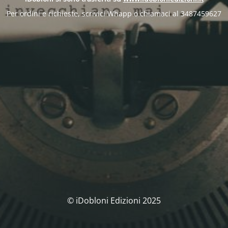
Per ordini e richieste, scrivici Whapp o chiamaci al 3487459627
© iDobloni Edizioni 2025