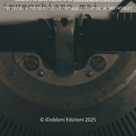
Per ordini e richieste, scrivici Whapp o chiamaci al 3487459627
© iDobloni Edizioni 2025