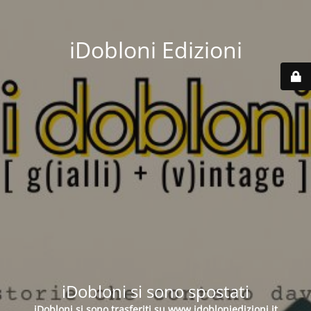
iDobloni Edizioni
iDobloni si sono spostati
iDobloni si sono trasferiti su
www.idobloniedizioni.it