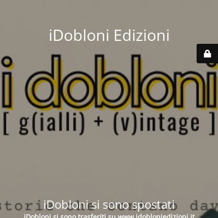
iDobloni Edizioni
iDobloni si sono spostati
iDobloni si sono trasferiti su
www.idobloniedizioni.it