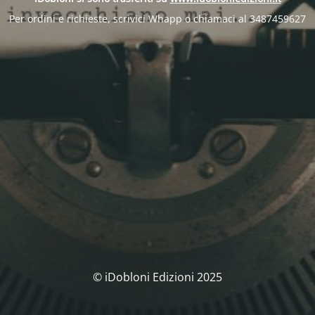
Per ordini e richieste, scrivici Whapp o chiamaci al 3487459627
© iDobloni Edizioni 2025