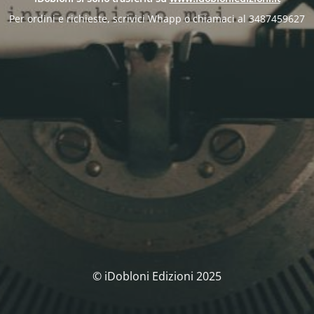
Per ordini e richieste, scrivici Whapp o chiamaci al 3487459627
© iDobloni Edizioni 2025