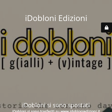
iDobloni Edizioni
iDobloni si sono spostati
iDobloni si sono trasferiti su
www.idobloniedizioni.it