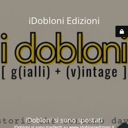
iDobloni Edizioni
iDobloni si sono spostati
iDobloni si sono trasferiti su
www.idobloniedizioni.it