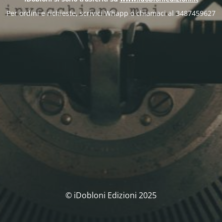
Per ordini e richieste, scrivici Whapp o chiamaci al 3487459627
© iDobloni Edizioni 2025