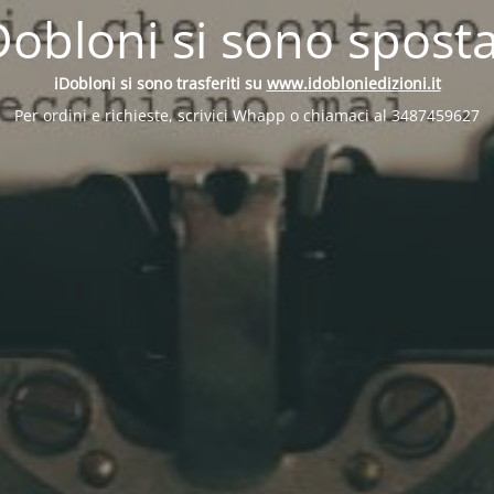
Dobloni si sono sposta
iDobloni si sono trasferiti su
www.idobloniedizioni.it
Per ordini e richieste, scrivici Whapp o chiamaci al 3487459627