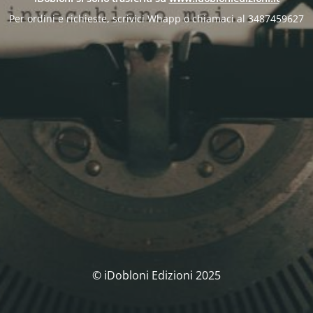
Per ordini e richieste, scrivici Whapp o chiamaci al 3487459627
© iDobloni Edizioni 2025