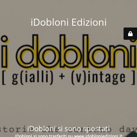
iDobloni Edizioni
iDobloni si sono spostati
iDobloni si sono trasferiti su
www.idobloniedizioni.it