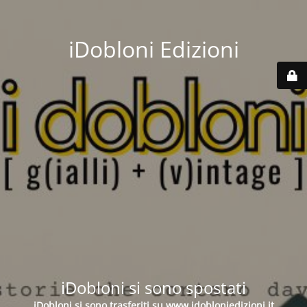
iDobloni Edizioni
iDobloni si sono spostati
iDobloni si sono trasferiti su
www.idobloniedizioni.it