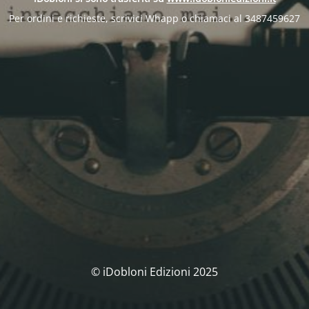
Per ordini e richieste, scrivici Whapp o chiamaci al 3487459627
© iDobloni Edizioni 2025