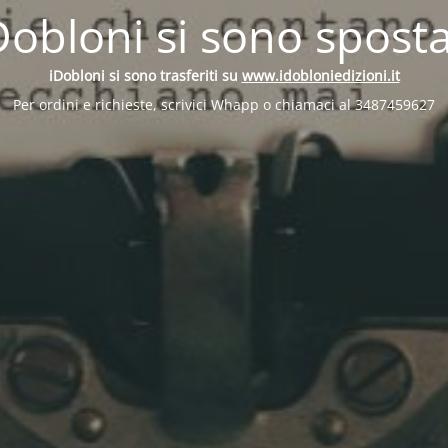
Dobloni si sono sposta
iDobloni si sono trasferiti su
www.idobloniedizioni.it
Per ordini e richieste, scrivici Whapp o chiamaci al 3487459627