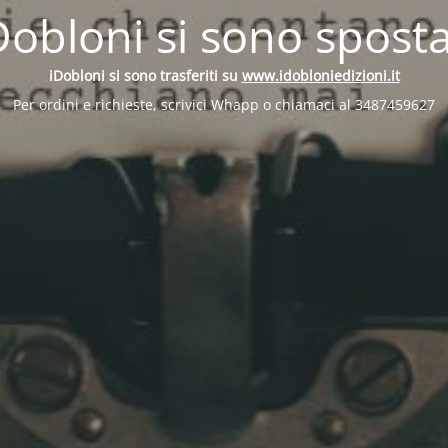
Dobloni si sono sposta
iDobloni si sono trasferiti su
www.idobloniedizioni.it
Per ordini e richieste, scrivici Whapp o chiamaci al 3487459627