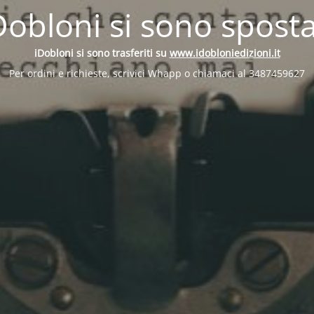
Dobloni si sono sposta
iDobloni si sono trasferiti su
www.idobloniedizioni.it
Per ordini e richieste, scrivici Whapp o chiamaci al 3487459627