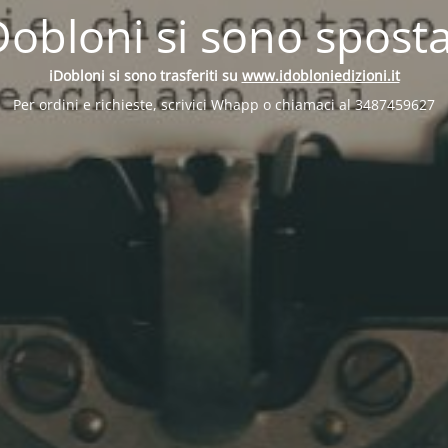
Dobloni si sono sposta
iDobloni si sono trasferiti su
www.idobloniedizioni.it
Per ordini e richieste, scrivici Whapp o chiamaci al 3487459627